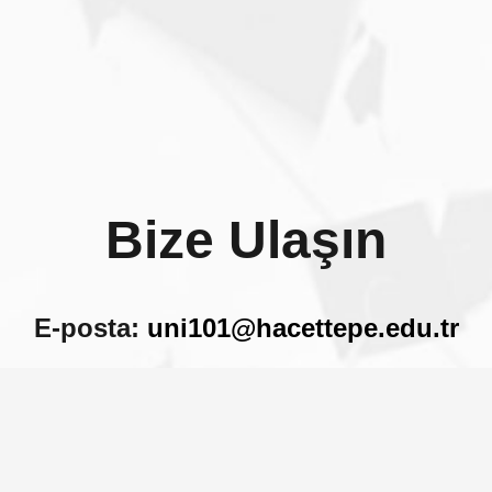
Bize Ulaşın
E-posta:
uni101@hacettepe.edu.tr
Hacettepe Üniversitesi Rektörlüğü 06100 Sıhhiye,
Altındağ / ANKARA